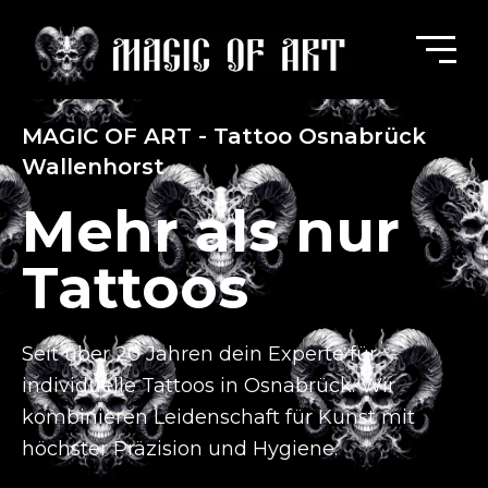
MAGIC OF ART - Tattoo Osnabrück
Wallenhorst
Mehr als nur
Tattoos
Seit über 20 Jahren dein Experte für
individuelle Tattoos in Osnabrück.
Wir
kombinieren Leidenschaft für Kunst mit
höchster Präzision und Hygiene.