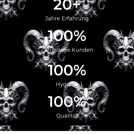
20
+
Jahre Erfahrung
100
%
Zufriedene Kunden
100
%
Hygiene
100
%
Qualität