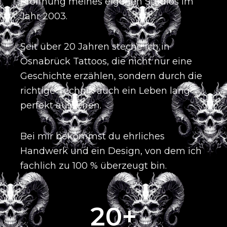
Eröffnung meines eigenen Studios im
Jahr 2003
.
Seit über 20 Jahren steche ich in
Osnabrück Tattoos, die nicht nur eine
Geschichte erzählen, sondern durch die
richtige Technik auch ein Leben lang
perfekt aussehen
.
Bei mir bekommst du ehrliches
Handwerk und ein Design, von dem ich
fachlich zu 100 % überzeugt bin
.
20
+