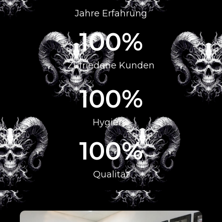
Jahre Erfahrung
100
%
Zufriedene Kunden
100
%
Hygiene
100
%
Qualität