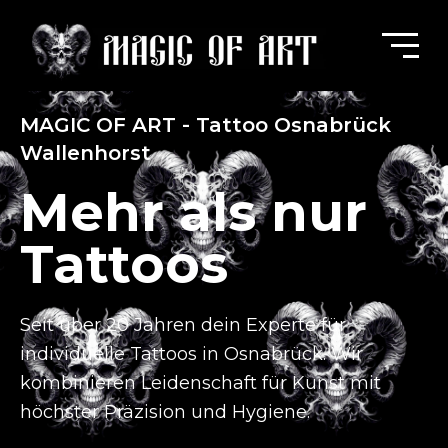
MAGIC OF ART - Tattoo Osnabrück
Wallenhorst
Mehr als nur
Tattoos
Seit über 20 Jahren dein Experte für
individuelle Tattoos in Osnabrück.
Wir
kombinieren Leidenschaft für Kunst mit
höchster Präzision und Hygiene.