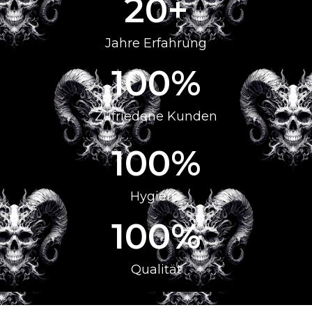
20
+
Jahre Erfahrung
100
%
Zufriedene Kunden
100
%
Hygiene
100
%
Qualität