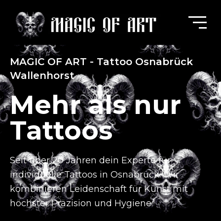
MAGIC OF ART - Tattoo Osnabrück
Wallenhorst
Mehr als nur
Tattoos
Seit über 20 Jahren dein Experte für
individuelle Tattoos in Osnabrück.
Wir
kombinieren Leidenschaft für Kunst mit
höchster Präzision und Hygiene.