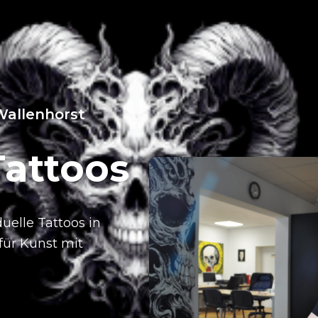
Wallenhorst
Tattoos
duelle Tattoos in
für Kunst mit