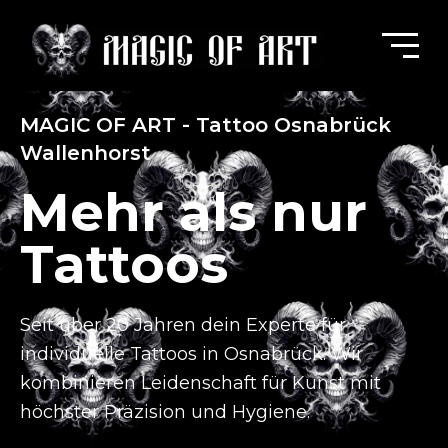
MAGIC OF ART - Tattoo Osnabrück
Wallenhorst
Mehr als nur
Tattoos
Seit über 20 Jahren dein Experte für
individuelle Tattoos in Osnabrück.
Wir
kombinieren Leidenschaft für Kunst mit
höchster Präzision und Hygiene.