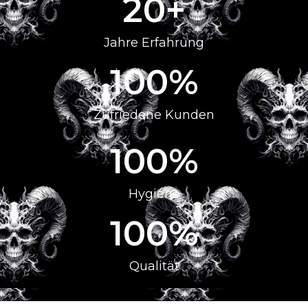
20
+
Jahre Erfahrung
100
%
Zufriedene Kunden
100
%
Hygiene
100
%
Qualität