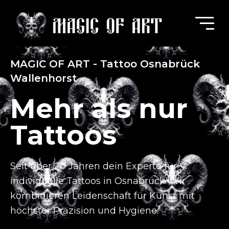
MAGIC OF ART - Tattoo Osnabrück
Wallenhorst
Mehr als nur
Tattoos
Seit über 20 Jahren dein Experte für
individuelle Tattoos in Osnabrück.
Wir
kombinieren Leidenschaft für Kunst mit
höchster Präzision und Hygiene.