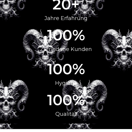
20
+
Jahre Erfahrung
100
%
Zufriedene Kunden
100
%
Hygiene
100
%
Qualität