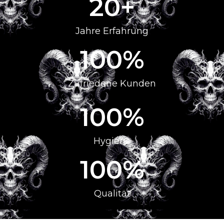
20
+
Jahre Erfahrung
100
%
Zufriedene Kunden
100
%
Hygiene
100
%
Qualität