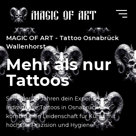
MAGIC OF ART - Tattoo Osnabrück
Wallenhorst
Mehr als nur
Tattoos
Seit über 20 Jahren dein Experte für
individuelle Tattoos in Osnabrück.
Wir
kombinieren Leidenschaft für Kunst mit
höchster Präzision und Hygiene.