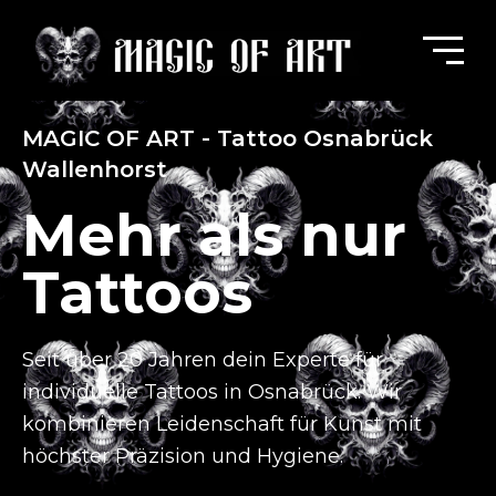
MAGIC OF ART - Tattoo Osnabrück
Wallenhorst
Mehr als nur
Tattoos
Seit über 20 Jahren dein Experte für
individuelle Tattoos in Osnabrück.
Wir
kombinieren Leidenschaft für Kunst mit
höchster Präzision und Hygiene.