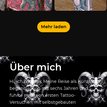
Mehr laden
Über mich
Hi, ich bin Alex.
Meine Reise als Künstler
begann schon mit sechs Jahren und
führte mich von ersten Tattoo-
Versuchen mit selbstgebauten