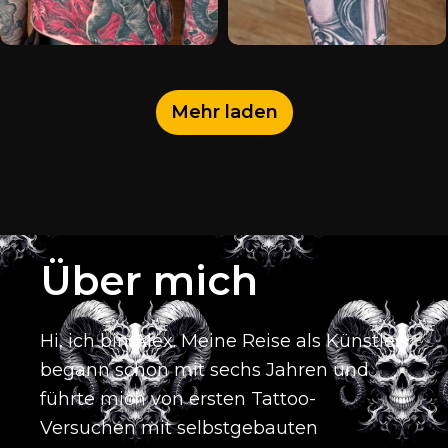
Mehr laden
Über mich
Hi, ich bin Alex.
Meine Reise als Künstler
begann schon mit sechs Jahren und
führte mich von ersten Tattoo-
Versuchen mit selbstgebauten