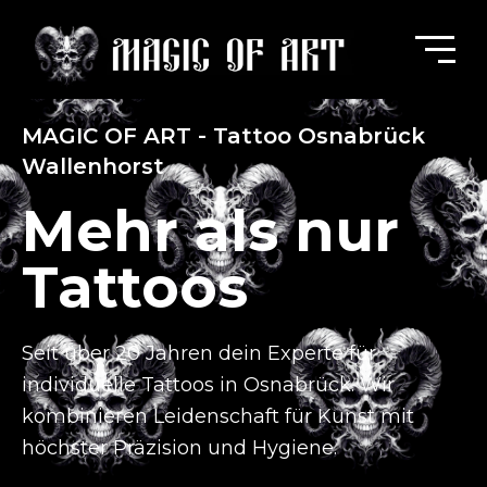
MAGIC OF ART - Tattoo Osnabrück
Wallenhorst
Mehr als nur
Tattoos
Seit über 20 Jahren dein Experte für
individuelle Tattoos in Osnabrück.
Wir
kombinieren Leidenschaft für Kunst mit
höchster Präzision und Hygiene.