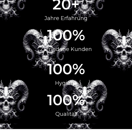
20
+
Jahre Erfahrung
100
%
Zufriedene Kunden
100
%
Hygiene
100
%
Qualität